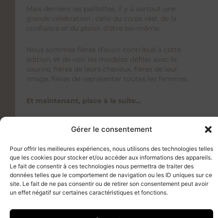
Mais derrière les paillettes, il y a surtout une
grande célébration : celle du
corps réel, de la
confiance et du plaisir d’être soi-même
.
Nous sommes fières d’avoir contribué à cette
édition, et de voir les modèles défiler avec le
sourire, fières de leurs cheveux, fières de leur
Gérer le consentement
image, fières de représenter toutes les femmes.
Pour offrir les meilleures expériences, nous utilisons des technologies
Et maintenant, place à la suite…
telles que les cookies pour stocker et/ou accéder aux informations des
appareils. Le fait de consentir à ces technologies nous permettra de
traiter des données telles que le comportement de navigation ou les ID
Ce retour du
défilé de lingerie Kitsch
marque, on
uniques sur ce site. Le fait de ne pas consentir ou de retirer son
l’espère, le début d’une nouvelle ère d’audace et de
consentement peut avoir un effet négatif sur certaines caractéristiques
créativité. Chez
Euphorik
, nous serons toujours là
et fonctions.
pour mettre notre savoir-faire au service de
projets qui célèbrent la beauté, l’assurance et la
diversité.
Accepter
Merci à toute l’équipe de Kitsch pour la confiance,
Refuser
et surtout à ces femmes magnifiques qui nous
rappellent pourquoi nous aimons tant notre