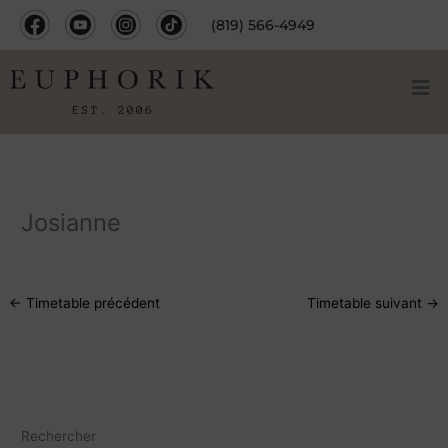
Aller
(819) 566-4949
au
contenu
Josianne
←
Timetable précédent
Timetable suivant
→
Rechercher