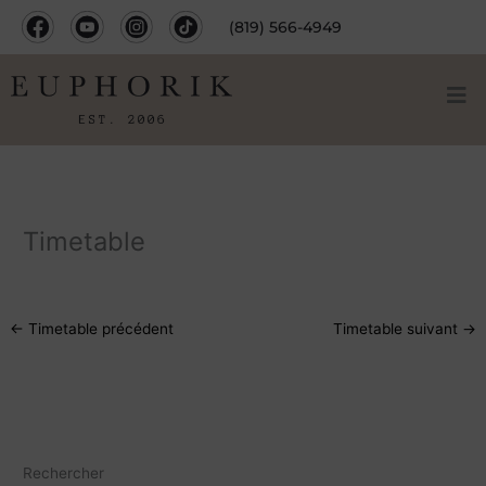
Aller
(819) 566-4949
au
contenu
Timetable
←
Timetable précédent
Timetable suivant
→
Rechercher